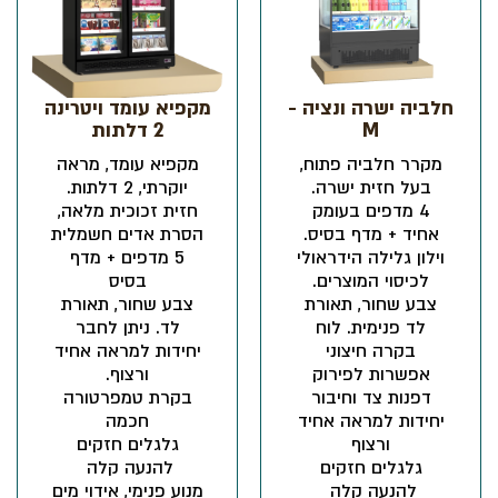
חלביה ישרה ונציה -
מקפיא עומד ויטרינה
M
2 דלתות
מקרר חלביה פתוח,
מקפיא עומד, מראה
בעל חזית ישרה.
יוקרתי, 2 דלתות.
4 מדפים בעומק
חזית זכוכית מלאה,
אחיד + מדף בסיס.
הסרת אדים חשמלית
וילון גלילה הידראולי
5 מדפים + מדף
לכיסוי המוצרים.
בסיס
צבע שחור, תאורת
צבע שחור, תאורת
לד פנימית. לוח
לד. ניתן לחבר
בקרה חיצוני
יחידות למראה אחיד
אפשרות לפירוק
ורצוף.
דפנות צד וחיבור
בקרת טמפרטורה
יחידות למראה אחיד
חכמה
ורצוף
גלגלים חזקים
גלגלים חזקים
להנעה קלה
להנעה קלה
מנוע פנימי, אידוי מים