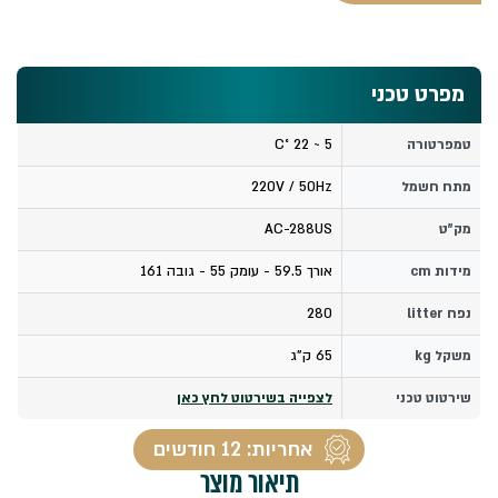
מפרט טכני
טמפרטורה
5 ~ 22 °C
מתח חשמל
220V / 50Hz
מק"ט
AC-288US
מידות cm
אורך 59.5 - עומק 55 - גובה 161
נפח litter
280
משקל kg
65 ק"ג
שירטוט טכני
לצפייה בשירטוט לחץ כאן
אחריות: 12 חודשים
תיאור מוצר