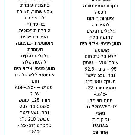
בתצוגה עומדת.
בקרת טמפרטורה
צבע שחור, תאורת
חכמה
לד פנימית
צינורות חימום
בוויטרינה,
להפשרה
2 דלתות זכוכית
גלגלים חזקים
הפשרת אדים
להנעה קלה
אוטומטית -בתצוגה
מנוע פנימי, אידוי מים
העומדת.
אוטומטי
גלגלים חזקים
ללא פליטת חום
להנעה קלה
אורך 205 – עומק
מנוע פנימי, אידוי מים
95 – גובה 92.5
אוטומטי ללא פליטת
נפח 650 ליטר
חום.
משקל 180 ק"ג
מק"ט – AGF-125-
טמפרטורה
22~
DLW
-18°c-
אורך 125 עומק
מתח חשמל:
86.5 גובה 207
220V/50HZ
חד
נפח 940 ליטר
פאזי
משקל 210 ק"ג
גז קירור:
טמפרטורה:-22 ~
R404A
-18°c-
אחריות: